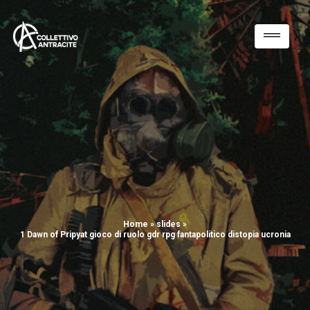
Home
»
slides
»
1 Dawn of Pripyat gioco di ruolo gdr rpg fantapolitico distopia ucronia