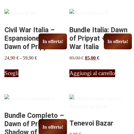
pagina
del
prodotto
Civil War Italia –
Bundle Italia: Dawn
Espansione per
of Pripyat + Civil
In offerta!
In offerta!
Dawn of Pripyat
War Italia
Fascia
Il
Il
24,90
€
-
59,90
€
89,90
€
85,00
€
di
prezzo
prezzo
Questo
prezzo:
originale
attuale
Scegli
Aggiungi al carrello
prodotto
da
era:
è:
ha
24,90 €
89,90 €.
85,00 €.
più
a
varianti.
59,90 €
Le
opzioni
Bundle Completo –
possono
Tenevoi Bazar
Dawn of Pripyat +
In offerta!
essere
Shadow of Pripyat