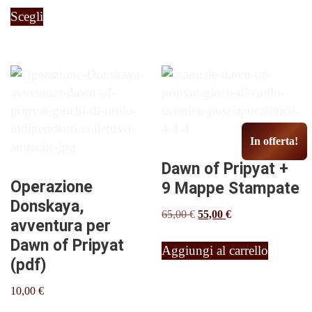
Questo
prezzo:
Scegli
prodotto
da
ha
25,00 €
più
a
varianti.
64,90 €
Le
opzioni
possono
In offerta!
essere
scelte
Dawn of Pripyat +
nella
Operazione
9 Mappe Stampate
pagina
Donskaya,
Il
Il
65,00
€
55,00
€
del
avventura per
prezzo
prezzo
prodotto
Dawn of Pripyat
originale
attuale
Aggiungi al carrello
era:
è:
(pdf)
65,00 €.
55,00 €.
10,00
€