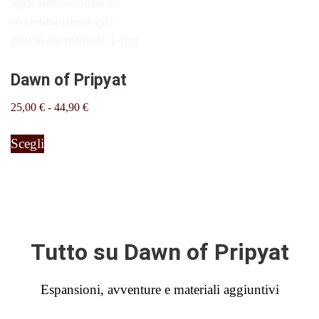
Dawn of Pripyat
Fascia
25,00
€
-
44,90
€
di
Questo
prezzo:
Scegli
prodotto
da
ha
25,00 €
più
a
varianti.
44,90 €
Le
opzioni
Tutto su Dawn of Pripyat
possono
essere
Espansioni, avventure e materiali aggiuntivi
scelte
nella