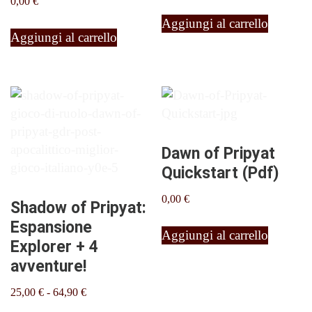
0,00
€
prezzo
prezzo
originale
attuale
Aggiungi al carrello
era:
è:
Aggiungi al carrello
120,00 €.
99,90 €.
Dawn of Pripyat
Quickstart (Pdf)
0,00
€
Shadow of Pripyat:
Espansione
Aggiungi al carrello
Explorer + 4
avventure!
Fascia
25,00
€
-
64,90
€
di