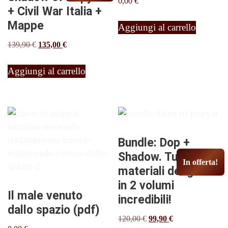
0,00
€
scelte
+ Civil War Italia +
nella
Mappe
Aggiungi al carrello
pagina
Il
Il
139,90
€
135,00
€
del
prezzo
prezzo
prodotto
originale
attuale
Aggiungi al carrello
era:
è:
139,90 €.
135,00 €.
Bundle: Dop +
Shadow. Tutti i
In offerta!
materiali del gioco
in 2 volumi
Il male venuto
incredibili!
dallo spazio (pdf)
Il
Il
120,00
€
99,90
€