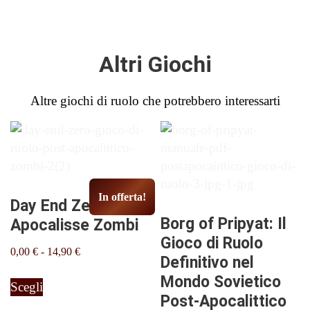
Altri Giochi
Altre giochi di ruolo che potrebbero interessarti
In offerta!
Day End Zero:
Borg of Pripyat: Il
Apocalisse Zombi
Gioco di Ruolo
Fascia
0,00
€
-
14,90
€
Definitivo nel
di
Questo
Mondo Sovietico
prezzo:
Scegli
prodotto
da
Post-Apocalittico
ha