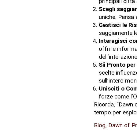
principali città
Scegli saggia
uniche. Pensa 
Gestisci le Ri
saggiamente le
Interagisci co
offrire informa
dell’interazione
Sii Pronto per
scelte influen
sull’intero mon
Unisciti o Com
forze come l’Or
Ricorda, “Dawn of
tempo per esplor
Blog
,
Dawn of Pr