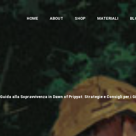
HOME
ABOUT
SHOP
MATERIALI
BL
Guida alla Sopravvivenza in Dawn of Pripyat: Strategie e Consigli per i G