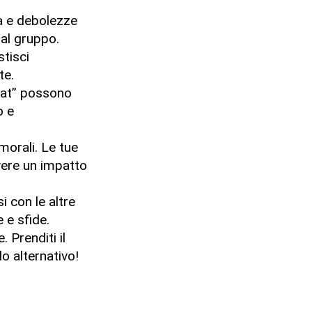
tà e debolezze
 al gruppo.
stisci
te.
pyat” possono
o e
morali. Le tue
vere un impatto
i con le altre
 e sfide.
 Prenditi il
o alternativo!