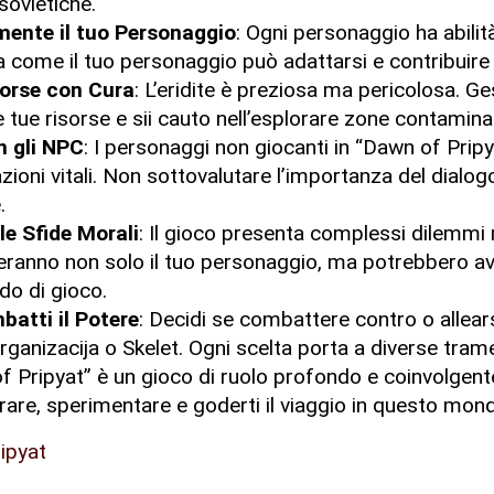
 sovietiche.
mente il tuo Personaggio
: Ogni personaggio ha abili
a come il tuo personaggio può adattarsi e contribuire
sorse con Cura
: L’eridite è preziosa ma pericolosa. Ge
 tue risorse e sii cauto nell’esplorare zone contamina
n gli NPC
: I personaggi non giocanti in “Dawn of Pri
zioni vitali. Non sottovalutare l’importanza del dialog
.
 le Sfide Morali
: Il gioco presenta complessi dilemmi 
zeranno non solo il tuo personaggio, ma potrebbero a
do di gioco.
batti il Potere
: Decidi se combattere contro o allears
ganizacija o Skelet. Ogni scelta porta a diverse trame
 Pripyat” è un gioco di ruolo profondo e coinvolgente.
are, sperimentare e goderti il viaggio in questo mond
ipyat