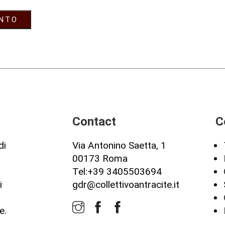
Contact
C
di
Via Antonino Saetta, 1
00173 Roma
o
Tel:+39 3405503694
i
gdr@collettivoantracite.it
e.