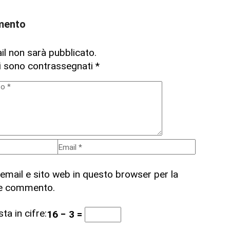
mento
ail non sarà pubblicato.
ri sono contrassegnati
*
 email e sito web in questo browser per la
he commento.
ta in cifre:
16 − 3 =