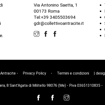
di
Via Antonino Saetta, 1
00173 Roma
o
Tel:+39 3405503694
i
gdr@collettivoantracite.it
e.
 Antracite -
Privacy Policy
-
Termini e condizioni
| desi
iera, 8 Sant'Agata di Militello 98076 (Me) - P.iva 03651310835 -