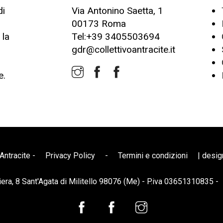
di
Via Antonino Saetta, 1
00173 Roma
 la
Tel:+39 3405503694
gdr@collettivoantracite.it
e.
Antracite -
Privacy Policy
-
Termini e condizioni
| desi
iera, 8 Sant'Agata di Militello 98076 (Me) - P.iva 03651310835 -