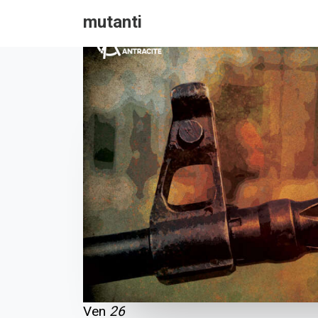
mutanti
Ven
26