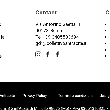
Contact
C
di
Via Antonino Saetta, 1
00173 Roma
 la
Tel:+39 3405503694
gdr@collettivoantracite.it
e.
Antracite -
Privacy Policy
-
Termini e condizioni
| desi
iera, 8 Sant'Agata di Militello 98076 (Me) - P.iva 03651310835 -