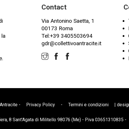
Contact
C
di
Via Antonino Saetta, 1
00173 Roma
 la
Tel:+39 3405503694
gdr@collettivoantracite.it
e.
Antracite -
Privacy Policy
-
Termini e condizioni
| desi
iera, 8 Sant'Agata di Militello 98076 (Me) - P.iva 03651310835 -