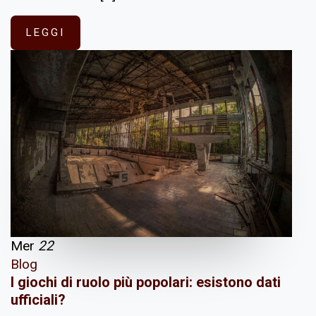
LEGGI
Mer
22
Blog
I giochi di ruolo più popolari: esistono dati
ufficiali?