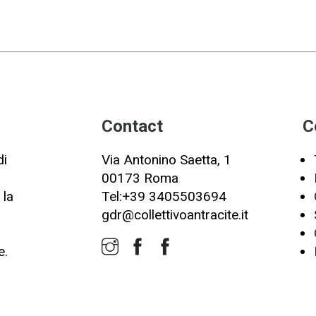
Contact
C
di
Via Antonino Saetta, 1
00173 Roma
 la
Tel:+39 3405503694
gdr@collettivoantracite.it
e.