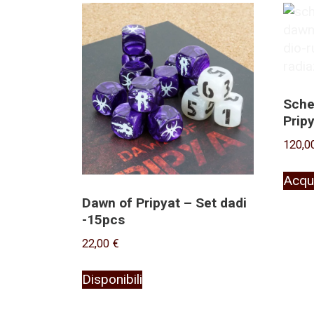
base
al
più
recente
Sche
Prip
120,0
Acqu
Dawn of Pripyat – Set dadi
-15pcs
22,00
€
Disponibili