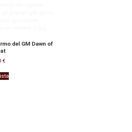
rmo del GM Dawn of
yat
0
€
ista