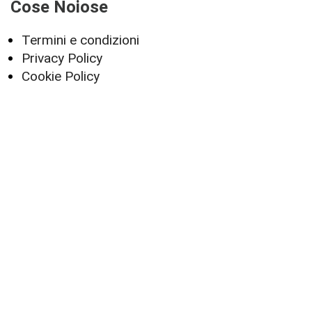
Cose Noiose
Termini e condizioni
Privacy Policy
Cookie Policy
Servizi
Offerte
Diritto di recesso
© 2026 Collettivo Antracite -
Privacy Policy
-
Termini e condizioni
| designed by
3nastri
Vinci Group srl - Via Peschiera, 8 Sant'Agata di Militello