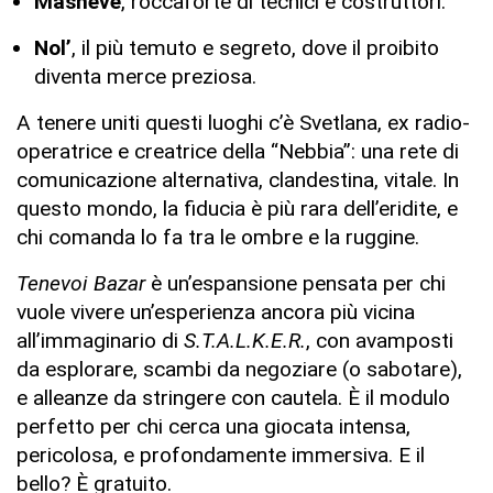
Masheve
, roccaforte di tecnici e costruttori.
Nol’
, il più temuto e segreto, dove il proibito
diventa merce preziosa.
A tenere uniti questi luoghi c’è Svetlana, ex radio-
operatrice e creatrice della “Nebbia”: una rete di
comunicazione alternativa, clandestina, vitale. In
questo mondo, la fiducia è più rara dell’eridite, e
chi comanda lo fa tra le ombre e la ruggine.
Tenevoi Bazar
è un’espansione pensata per chi
vuole vivere un’esperienza ancora più vicina
all’immaginario di
S.T.A.L.K.E.R.
, con avamposti
da esplorare, scambi da negoziare (o sabotare),
e alleanze da stringere con cautela. È il modulo
perfetto per chi cerca una giocata intensa,
pericolosa, e profondamente immersiva. E il
bello? È gratuito.