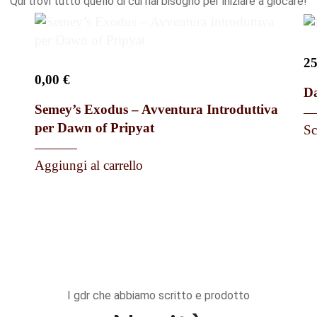
Qui trovi tutto quello di cui hai bisogno per iniziare a giocare!
2
0,00
€
Da
Semey’s Exodus – Avventura Introduttiva
per Dawn of Pripyat
Sc
Aggiungi al carrello
I gdr che abbiamo scritto e prodotto